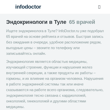
еще 1 клиника
еще 1 клиника
еще 1 клиника
еще 1 клиника
еще 1 клиника
еще 1 клиника
еще 1 клиника
infodoctor
Эндокринологи в Туле
65 врачей
Ищете эндокринолога в Туле? InfoDoctor.ru уже подобрал
65 врачей на основе рейтинга и отзывов. Быстрая запись
без ожидания в очереди, удобное расположение рядом,
выгодные цены – звоните по телефону или
записывайтесь онлайн.
Эндокринология является областью медицины,
изучающей строение, функции и нарушения желез
внутренней секреции, а также продукты их работы –
гормоны, и их влияние на организм человека. Нарушения
в работе эндокринной системы так или иначе
сказываются на работе всего организма, следовательно,
эндокринология тесно связана с кардиологией,
онкологией, гинекологией и другими областями
медицины.